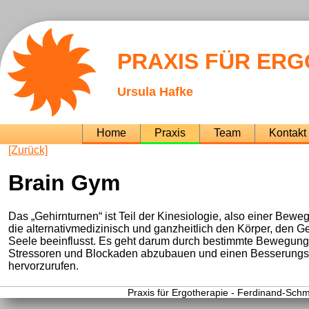
PRAXIS FÜR ER
Ursula Hafke
Navigation
Home
Praxis
Team
Kontakt
überspringen
[Zurück]
Brain Gym
Das „Gehirnturnen“ ist Teil der Kinesiologie, also einer Bew
die alternativmedizinisch und ganzheitlich den Körper, den Ge
Seele beeinflusst. Es geht darum durch bestimmte Bewegun
Stressoren und Blockaden abzubauen und einen Besserungse
hervorzurufen.
Praxis für Ergotherapie - Ferdinand-Schm